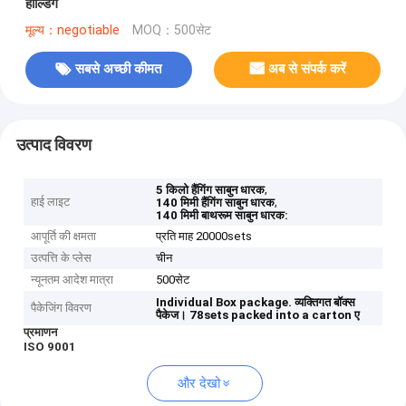
होल्डिंग
मूल्य：negotiable
MOQ：500सेट
सबसे अच्छी कीमत
अब से संपर्क करें
उत्पाद विवरण
,
5 किलो हैंगिंग साबुन धारक
हाई लाइट
,
140 मिमी हैंगिंग साबुन धारक
140 मिमी बाथरूम साबुन धारक:
आपूर्ति की क्षमता
प्रति माह 20000sets
उत्पत्ति के प्लेस
चीन
न्यूनतम आदेश मात्रा
500सेट
Individual Box package.
व्यक्तिगत बॉक्स
पैकेजिंग विवरण
पैकेज।
78sets packed into a carton
ए
प्रमाणन
ISO 9001
और देखो