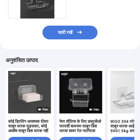
होल्डिंग
जारी रखें
अनुशंसित उत्पाद
कोई ड्रिलिंग आवश्यक दीवार
पेपर तौलिया के लिए डब्लूजीओ
WGO 304 स्टेनलेस
साबुन धारक घुड़सवार, कोई
पारदर्शी बाथरूम साबुन डिश
साबुन धारक आईए
अवशेष साबुन डिश धारक नहीं
धारक शावर रेल प्लास्टिक
9001 5kg असर स्
चिपकने वाला प्रकार