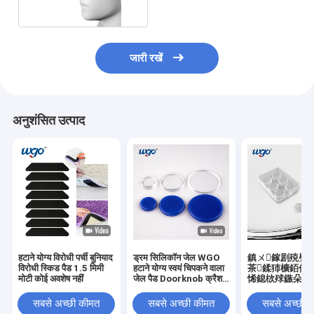
जारी रखें
अनुशंसित उत्पाद
हटाने योग्य विरोधी पर्ची बुनियाद
ड्रम सिलिकॉन जेल WGO
鎮ㄨ鎵剧殑璧
विरोधी स्किड पैड 1.5 मिमी
हटाने योग्य स्वयं चिपकने वाला
茶鍒犻櫎銆佸
मोटी कोई अवशेष नहीं
जेल पैड Doorknob क्रैश
悕鎴栨殏鏃朵笉
रक्षक
銆
सबसे अच्छी कीमत
सबसे अच्छी कीमत
सबसे अच्छी 