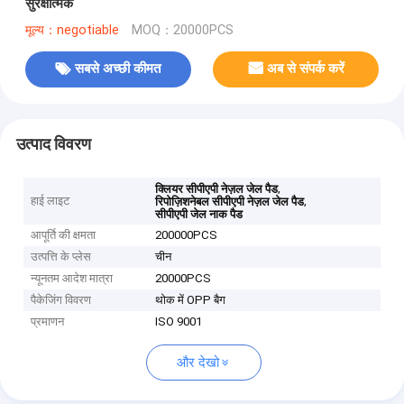
सुरक्षात्मक
मूल्य：negotiable
MOQ：20000PCS
सबसे अच्छी कीमत
अब से संपर्क करें
उत्पाद विवरण
,
क्लियर सीपीएपी नेज़ल जेल पैड
हाई लाइट
,
रिपोज़िशनेबल सीपीएपी नेज़ल जेल पैड
सीपीएपी जेल नाक पैड
आपूर्ति की क्षमता
200000PCS
उत्पत्ति के प्लेस
चीन
न्यूनतम आदेश मात्रा
20000PCS
पैकेजिंग विवरण
थोक में OPP बैग
प्रमाणन
ISO 9001
और देखो