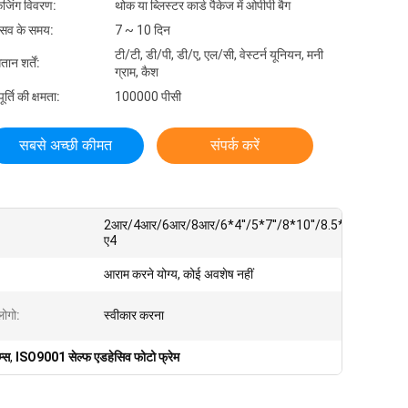
केजिंग विवरण:
थोक या ब्लिस्टर कार्ड पैकेज में ओपीपी बैग
रसव के समय:
7 ~ 10 दिन
टी/टी, डी/पी, डी/ए, एल/सी, वेस्टर्न यूनियन, मनी
तान शर्तें:
ग्राम, कैश
र्ति की क्षमता:
100000 पीसी
सबसे अच्छी कीमत
संपर्क करें
2आर/4आर/6आर/8आर/6*4''/5*7''/8*10''/8.5*11''/
ए4
आराम करने योग्य, कोई अवशेष नहीं
लोगो:
स्वीकार करना
म्स
,
ISO9001 सेल्फ एडहेसिव फोटो फ्रेम