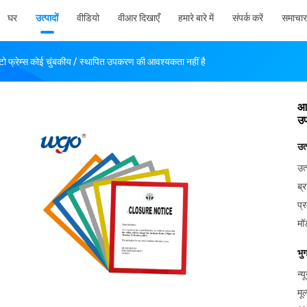
घर
उत्पादों
वीडियो
वीआर दिखाएँ
हमारे बारे में
संपर्क करें
समाचार
 फ्रेम्स कोई चुंबकीय / स्थापित उपकरण की आवश्यकता नहीं है
आस
उप
उत
उत्
ब्र
प्
मॉ
भु
न्
मूल