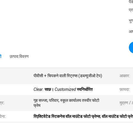
पै
प्
भुग
आपू
ी
उत्पाद विवरण
पीवीसी + चिपकने वाली स्ट्रिप्स (डब्ल्यूजीओ टेप)
आकार:
Clear.
साफ़।
Customized
स्वनिर्धारित
फ़ायदा:
गृह सज्जा, परिवार, स्कूल कार्यालय तस्वीर फोटो
्र:
मुद्रण / 
फ्रेम
देना:
रिएक्टिवेटेड स्टिकनेस वॉल माउंटेड फोटो फ्रेम्स
,
वॉल माउंटेड फोटो फ्रे