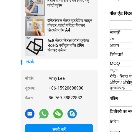
हटाने योग्य दीवार पर लगाए गए
फोटो फ्रेम
पील एंड स्टिक
रेस्टिकेबल सेल्फ एडहेसिव साइन
होल्डर, फोटो पॉकेट पिक्चर
डिस्प्ले फ्रेम A4
सामग्री
रंग
6x8 सेल्फ स्टिक फोटो फ्रेम्स
RoHS स्वीकृत वॉल हैंगिंग
आकार
पिक्चर फ्रेम्स
विशेषताएँ
संपर्क
MOQ
नमूना
रीति - रिवाज़ 
संपर्क:
Amy Lee
ओईएम / ओडीए
प्रमाणपत्र
दूरभाष:
+86-15920698900
फैक्स:
86-769-38822882
पैकिंग
डिलीवरी का स
शिपिंग
संपर्क करें