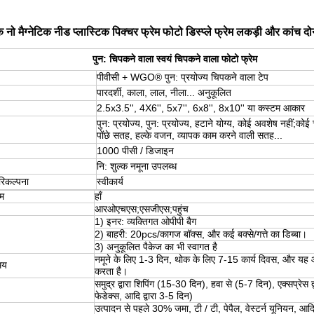
 नो मैग्नेटिक नीड प्लास्टिक पिक्चर फ्रेम फोटो डिस्प्ले फ्रेम लकड़ी और कांच दोनो
पुन: चिपकने वाला स्वयं चिपकने वाला फोटो फ्रेम
पीवीसी + WGO® पुन: प्रयोज्य चिपकने वाला टेप
पारदर्शी, काला, लाल, नीला... अनुकूलित
2.5x3.5'', 4X6'', 5x7'', 6x8'', 8x10'' या कस्टम आकार
पुन: प्रयोज्य, पुन: प्रयोज्य, हटाने योग्य, कोई अवशेष नहीं;कोई 
पोंछे सतह, हल्के वजन, व्यापक काम करने वाली सतह...
1000 पीसी / डिजाइन
नि: शुल्क नमूना उपलब्ध
परिकल्पना
स्वीकार्य
म
हाँ
आरओएचएस;एसजीएस;पहुंच
1) इनर: व्यक्तिगत ओपीपी बैग
2) बाहरी: 20pcs/कागज बॉक्स, और कई बक्से/गत्ते का डिब्बा।
3) अनुकूलित पैकेज का भी स्वागत है
नमूने के लिए 1-3 दिन, थोक के लिए 7-15 कार्य दिवस, और यह आद
मय
करता है।
समुद्र द्वारा शिपिंग (15-30 दिन), हवा से (5-7 दिन), एक्सप्रेस 
फेडेक्स, आदि द्वारा 3-5 दिन)
उत्पादन से पहले 30% जमा, टी / टी, पेपैल, वेस्टर्न यूनियन, आदि द