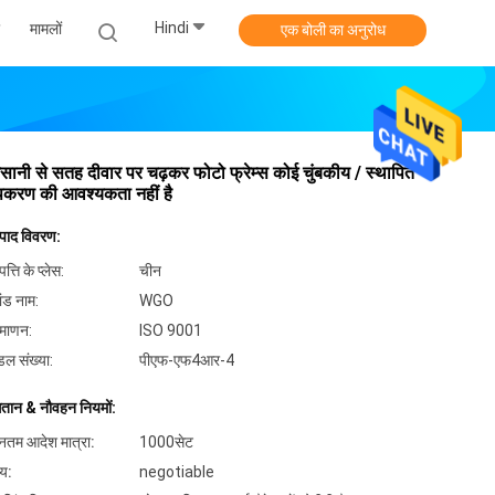
Hindi
मामलों
एक बोली का अनुरोध
ानी से सतह दीवार पर चढ़कर फोटो फ्रेम्स कोई चुंबकीय / स्थापित
करण की आवश्यकता नहीं है
्पाद विवरण:
पत्ति के प्लेस:
चीन
ांड नाम:
WGO
रमाणन:
ISO 9001
डल संख्या:
पीएफ-एफ4आर-4
गतान & नौवहन नियमों:
यूनतम आदेश मात्रा:
1000सेट
्य:
negotiable