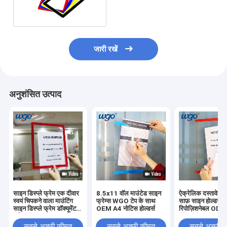
सरफेस उपलब्ध है
जारी रखें
अनुशंसित उत्पाद
साइन डिस्प्ले फ्रेम एक दीवार
8.5x11 वॉल माउंटेड साइन
ऐक्रेलिक दस्तावेज़
स्वयं चिपकने वाला माउंटिंग
फ्रेम्स WGO टेप के साथ
साफ़ साइन होल्डर
साइन डिस्प्ले फ्रेम डॉक्यूमेंट
OEM A4 नोटिस होल्डर्स
रिपोज़िशनेबल O
पॉकेट
वॉल माउंट
सबसे अच्छी कीमत
सबसे अच्छी कीमत
सबसे अच्छी 