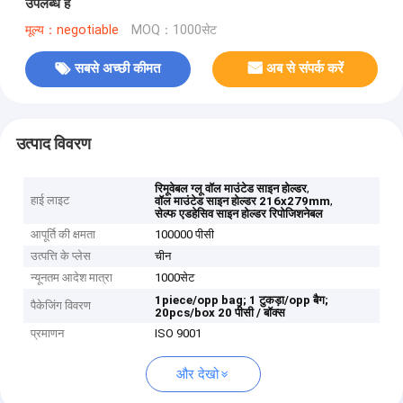
उपलब्ध है
मूल्य：negotiable
MOQ：1000सेट
सबसे अच्छी कीमत
अब से संपर्क करें
उत्पाद विवरण
,
रिमूवेबल ग्लू वॉल माउंटेड साइन होल्डर
हाई लाइट
,
वॉल माउंटेड साइन होल्डर 216x279mm
सेल्फ एडहेसिव साइन होल्डर रिपोजिशनेबल
आपूर्ति की क्षमता
100000 पीसी
उत्पत्ति के प्लेस
चीन
न्यूनतम आदेश मात्रा
1000सेट
1piece/opp bag;
1 टुकड़ा/opp बैग;
पैकेजिंग विवरण
20pcs/box
20 पीसी / बॉक्स
प्रमाणन
ISO 9001
और देखो