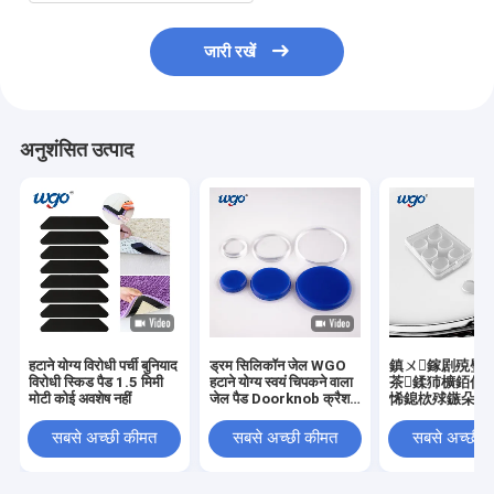
जारी रखें
अनुशंसित उत्पाद
हटाने योग्य विरोधी पर्ची बुनियाद
ड्रम सिलिकॉन जेल WGO
鎮ㄨ鎵剧殑璧
विरोधी स्किड पैड 1.5 मिमी
हटाने योग्य स्वयं चिपकने वाला
茶鍒犻櫎銆佸
मोटी कोई अवशेष नहीं
जेल पैड Doorknob क्रैश
悕鎴栨殏鏃朵笉
रक्षक
銆
सबसे अच्छी कीमत
सबसे अच्छी कीमत
सबसे अच्छी 