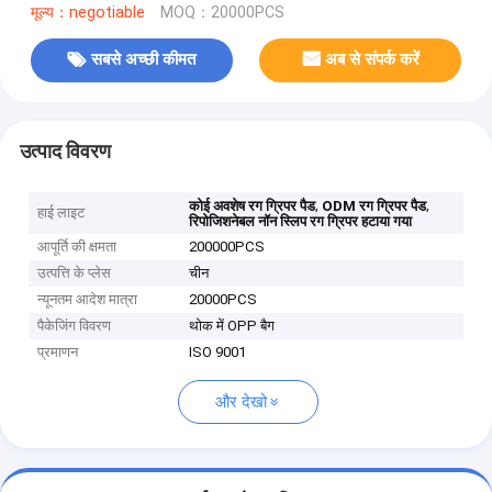
मूल्य：negotiable
MOQ：20000PCS
सबसे अच्छी कीमत
अब से संपर्क करें
उत्पाद विवरण
,
,
कोई अवशेष रग ग्रिपर पैड
ODM रग ग्रिपर पैड
हाई लाइट
रिपोजिशनेबल नॉन स्लिप रग ग्रिपर हटाया गया
आपूर्ति की क्षमता
200000PCS
उत्पत्ति के प्लेस
चीन
न्यूनतम आदेश मात्रा
20000PCS
पैकेजिंग विवरण
थोक में OPP बैग
प्रमाणन
ISO 9001
और देखो