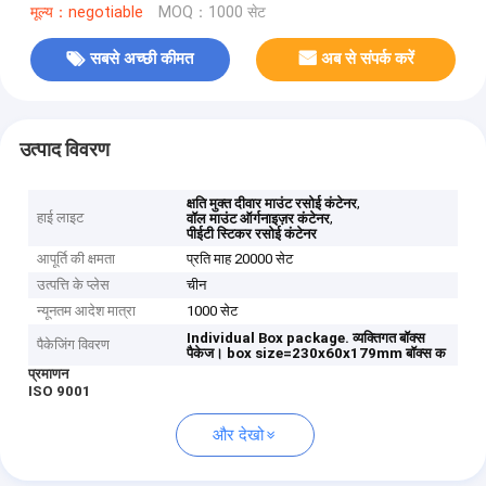
मूल्य：negotiable
MOQ：1000 सेट
सबसे अच्छी कीमत
अब से संपर्क करें
उत्पाद विवरण
,
क्षति मुक्त दीवार माउंट रसोई कंटेनर
हाई लाइट
,
वॉल माउंट ऑर्गनाइज़र कंटेनर
पीईटी स्टिकर रसोई कंटेनर
आपूर्ति की क्षमता
प्रति माह 20000 सेट
उत्पत्ति के प्लेस
चीन
न्यूनतम आदेश मात्रा
1000 सेट
Individual Box package.
व्यक्तिगत बॉक्स
पैकेजिंग विवरण
पैकेज।
box size=230x60x179mm
बॉक्स क
प्रमाणन
ISO 9001
और देखो