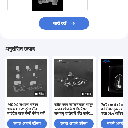
जारी रखें
अनुशंसित उत्पाद
MSDS बाथरूम उत्पाद
स्टील स्वयं चिपकने वाला साबुन
7x7cm 8x8cm ब
धारक EXW ट्रेड वॉल
व्यंजन स्पंज केस डिस्पेंसर
की दीवार हुक स्वयं 
माउंटेड शावर कैडी डैमेज फ्री
बाथरूम एक्सेसरी वॉल माउंटेड
वाला 5kg अधिकतम 
साबुन डिश होल्डर
सबसे अच्छी कीमत
सबसे अच्छी कीमत
सबसे अच्छी 