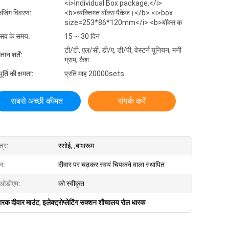
<i>Individual Box package.</i>
केजिंग विवरण:
<b>व्यक्तिगत बॉक्स पैकेज।</b> <i>box
size=253*86*120mm</i> <b>बॉक्स क
रसव के समय:
15 ~ 30 दिन
टी/टी, एल/सी, डी/ए, डी/पी, वेस्टर्न यूनियन, मनी
तान शर्तें:
ग्राम, कैश
र्ति की क्षमता:
प्रति माह 20000sets
सबसे अच्छी कीमत
संपर्क करें
त्र:
रसोई, ,बाथरूम
न:
दीवार पर चढ़कर स्वयं चिपकने वाला स्थापित
 ओडीएम:
को स्वीकृत
ारक दीवार माउंट
,
इलेक्ट्रोप्लेटिंग सक्शन शौचालय रोल धारक