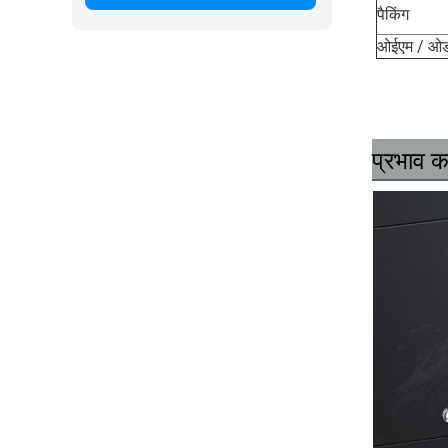
पैकिंग
ओईएम / ओड
प्रभाव 