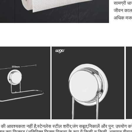
सामग्री धार
जीवन काल औ
अधिक मज
 की आवश्यकता नहीं है;स्टेनलेस स्टील शरीर;जंग सबूत;निकालें और पुन: उपयोग करे
क्शन कप फिक्स्ड (अतिरिक्त फिक्स विकल्प के रूप में किसी न किसी, असमान दीव