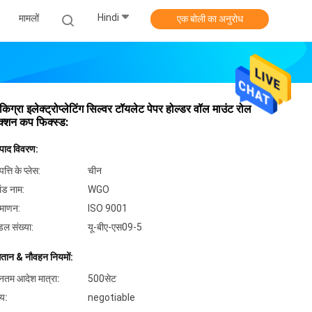
Hindi
मामलों
एक बोली का अनुरोध
किग्रा इलेक्ट्रोप्लेटिंग सिल्वर टॉयलेट पेपर होल्डर वॉल माउंट रोल
्शन कप फिक्स्ड:
्पाद विवरण:
पत्ति के प्लेस:
चीन
ांड नाम:
WGO
रमाणन:
ISO 9001
डल संख्या:
यू-बीए-एस09-5
गतान & नौवहन नियमों:
यूनतम आदेश मात्रा:
500सेट
्य:
negotiable