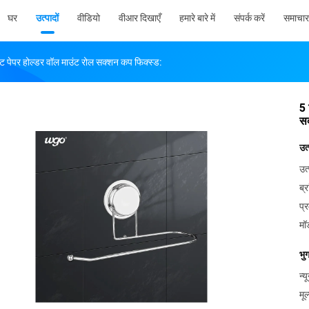
घर
उत्पादों
वीडियो
वीआर दिखाएँ
हमारे बारे में
संपर्क करें
समाचार
यलेट पेपर होल्डर वॉल माउंट रोल सक्शन कप फिक्स्ड:
5 
सक
उत
उत्
ब्र
प्
मॉ
भु
न्
मूल