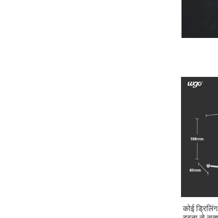
कोई ड्रिलिंग
दृढ़ता से स