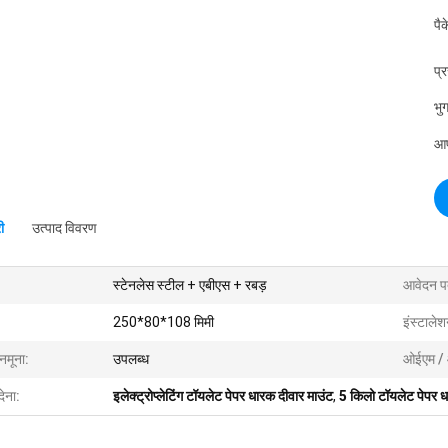
पै
प्
भुग
आपू
ी
उत्पाद विवरण
स्टेनलेस स्टील + एबीएस + रबड़
आवेदन प
250*80*108 मिमी
इंस्टालेश
 नमूना:
उपलब्ध
ओईएम /
देना:
इलेक्ट्रोप्लेटिंग टॉयलेट पेपर धारक दीवार माउंट
,
5 किलो टॉयलेट पेपर ध