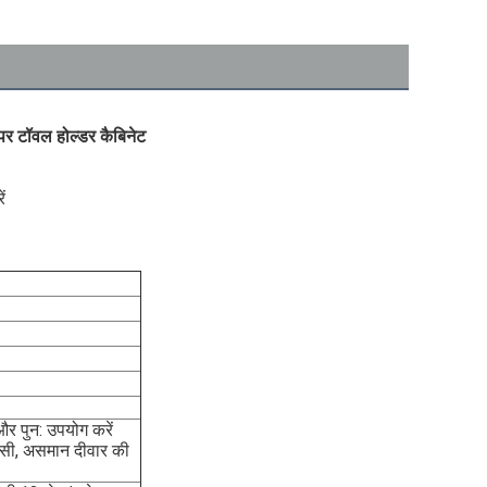
पेपर टॉवल होल्डर कैबिनेट
ं
और पुन: उपयोग करें
िसी, असमान दीवार की 