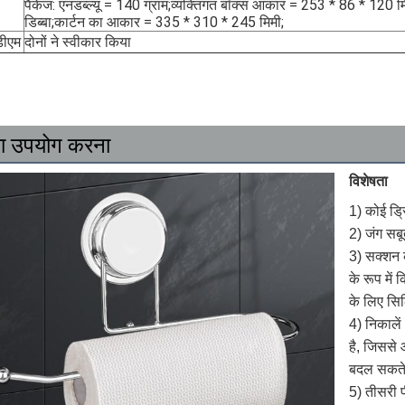
पैकेज: एनडब्ल्यू = 140 ग्राम;व्यक्तिगत बॉक्स आकार = 253 * 86 * 120 मिम
डिब्बा;कार्टन का आकार = 335 * 310 * 245 मिमी;
ीएम
दोनों ने स्वीकार किया
का उपयोग करना
विशेषता
1) कोई ड्र
2) जंग सबू
3) सक्शन 
के रूप मे
के लिए सि
4) निकालें
है, जिससे 
बदल सकते 
5) तीसरी प