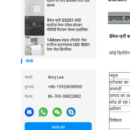
उत्पाद विवरण
दीवार पर लगा बाथरूम पेपर रोल
धारक
उत्पाद वर
डैमेज फ्री SS201 बॉडी
माउंटेड पेपर टॉवल होल्डर
पीवीसी स्टिकर सेल्फ एडहेसिव:
डैमेज-फ्री ब
140mm वाइड टॉयलेट रोल
स्टोरेज वाटरप्रूफ ISO 9001
पेपर रोल डिस्पेंसर
कोई ड्रिलिंग
संपर्क
नमूना
संपर्क:
Amy Lee
प्रोडक्ट का
दूरभाष:
+86-15920698900
सामग्री
उत्पाद का 
फैक्स:
86-769-38822882
लोड हो रहा ह
आवेदन
विशेषता
संपर्क करें