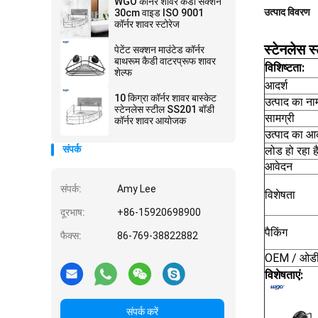
WGO कॉर्नर शावर कैडी सक्शन
उत्पाद विवरण
30cm वाइड ISO 9001
कॉर्नर शावर स्टोरेज
स्टेनलेस स
पेटेंट सक्शन माउंटेड कॉर्नर
बाथरूम कैडी वाटरप्रूफ शावर
विशिष्टता:
शेल्फ
आदर्श
10 किग्रा कॉर्नर शावर बास्केट
उत्पाद का ना
स्टेनलेस स्टील SS201 बॉडी
सामग्री
कॉर्नर शावर आयोजक
उत्पाद का आ
संपर्क
लोड हो रहा ह
आवेदन
संपर्क:
Amy Lee
विशेषता
दूरभाष:
+86-15920698900
पैकिंग
फैक्स:
86-769-38822882
OEM / ओड
विशेषताएं:
संपर्क करें