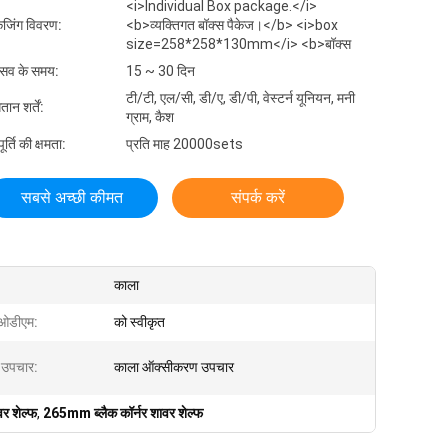
<i>Individual Box package.</i>
केजिंग विवरण:
<b>व्यक्तिगत बॉक्स पैकेज।</b> <i>box
size=258*258*130mm</i> <b>बॉक्स
रसव के समय:
15 ~ 30 दिन
टी/टी, एल/सी, डी/ए, डी/पी, वेस्टर्न यूनियन, मनी
तान शर्तें:
ग्राम, कैश
र्ति की क्षमता:
प्रति माह 20000sets
सबसे अच्छी कीमत
संपर्क करें
काला
ओडीएम:
को स्वीकृत
ा उपचार:
काला ऑक्सीकरण उपचार
वर शेल्फ
,
265mm ब्लैक कॉर्नर शावर शेल्फ