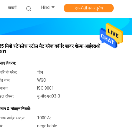
Hindi
मामलों
एक बोली का अनुरोध
5 मिमी स्टेनलेस स्टील मैट ब्लैक कॉर्नर शावर शेल्फ आईएसओ
001
्पाद विवरण:
पत्ति के प्लेस:
चीन
ांड नाम:
WGO
रमाणन:
ISO 9001
डल संख्या:
यू-बीए-एस03-3
गतान & नौवहन नियमों:
यूनतम आदेश मात्रा:
1000सेट
्य:
negotiable