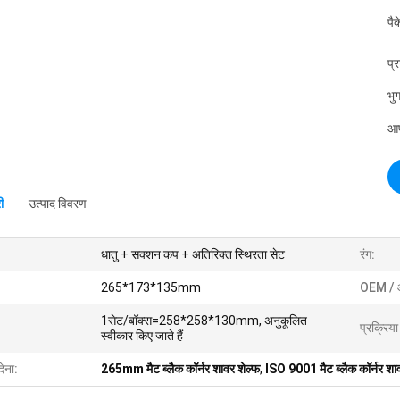
पै
प्
भुग
आपू
ी
उत्पाद विवरण
धातु + सक्शन कप + अतिरिक्त स्थिरता सेट
रंग:
265*173*135mm
OEM / 
1सेट/बॉक्स=258*258*130mm, अनुकूलित
प्रक्रिय
स्वीकार किए जाते हैं
देना:
265mm मैट ब्लैक कॉर्नर शावर शेल्फ
,
ISO 9001 मैट ब्लैक कॉर्नर शा