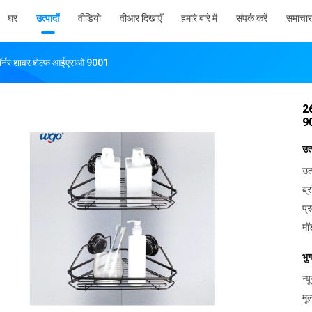
घर
उत्पादों
वीडियो
वीआर दिखाएँ
हमारे बारे में
संपर्क करें
समाचार
 कॉर्नर शावर शेल्फ आईएसओ 9001
26
9
उत
उत्
ब्र
प्
मॉ
भु
न्
मूल