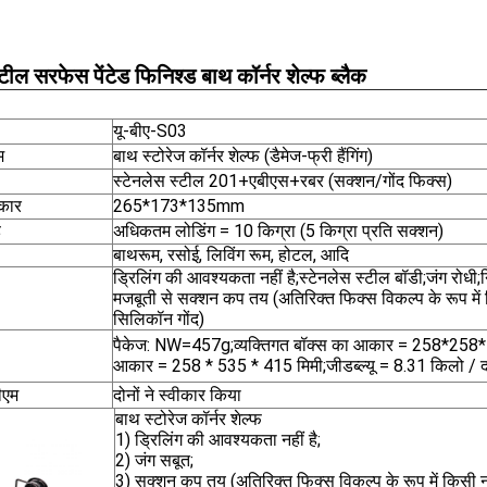
्टील सरफेस पेंटेड फिनिश्ड बाथ कॉर्नर शेल्फ ब्लैक
यू-बीए-S03
म
बाथ स्टोरेज कॉर्नर शेल्फ (डैमेज-फ्री हैंगिंग)
स्टेनलेस स्टील 201+एबीएस+रबर (सक्शन/गोंद फिक्स)
कार
265*173*135mm
ै
अधिकतम लोडिंग = 10 किग्रा (5 किग्रा प्रति सक्शन)
बाथरूम, रसोई, लिविंग रूम, होटल, आदि
ड्रिलिंग की आवश्यकता नहीं है;स्टेनलेस स्टील बॉडी;जंग रोधी;
मजबूती से सक्शन कप तय (अतिरिक्त फिक्स विकल्प के रूप म
सिलिकॉन गोंद)
पैकेज: NW=457g;व्यक्तिगत बॉक्स का आकार = 258*258*13
आकार = 258 * 535 * 415 मिमी;जीडब्ल्यू = 8.31 किलो / दफ
ीएम
दोनों ने स्वीकार किया
बाथ स्टोरेज कॉर्नर शेल्फ
1) ड्रिलिंग की आवश्यकता नहीं है;
2) जंग सबूत;
3) सक्शन कप तय (अतिरिक्त फिक्स विकल्प के रूप में किसी