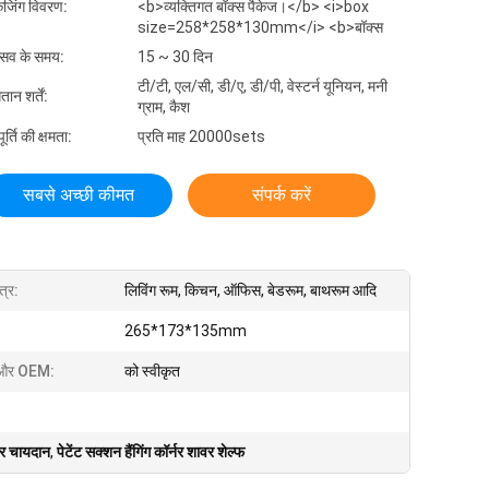
केजिंग विवरण:
<b>व्यक्तिगत बॉक्स पैकेज।</b> <i>box
size=258*258*130mm</i> <b>बॉक्स
रसव के समय:
15 ~ 30 दिन
टी/टी, एल/सी, डी/ए, डी/पी, वेस्टर्न यूनियन, मनी
तान शर्तें:
ग्राम, कैश
र्ति की क्षमता:
प्रति माह 20000sets
सबसे अच्छी कीमत
संपर्क करें
त्र:
लिविंग रूम, किचन, ऑफिस, बेडरूम, बाथरूम आदि
265*173*135mm
और OEM:
को स्वीकृत
घर चायदान
,
पेटेंट सक्शन हैंगिंग कॉर्नर शावर शेल्फ