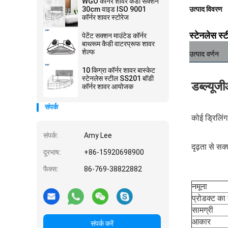
WGO कॉर्नर शावर कैडी सक्शन
30cm वाइड ISO 9001
उत्पाद विवरण
कॉर्नर शावर स्टोरेज
स्टेनलेस स्
पेटेंट सक्शन माउंटेड कॉर्नर
बाथरूम कैडी वाटरप्रूफ शावर
शेल्फ
उत्पाद वर्णन
10 किग्रा कॉर्नर शावर बास्केट
स्टेनलेस स्टील SS201 बॉडी
डब्ल्यूज
कॉर्नर शावर आयोजक
संपर्क
कोई ड्रिलिं
संपर्क:
Amy Lee
दृढ़ता से स
दूरभाष:
+86-15920698900
फैक्स:
86-769-38822882
नमूना
प्रोडक्ट का
सामग्री
आकार
संपर्क करें