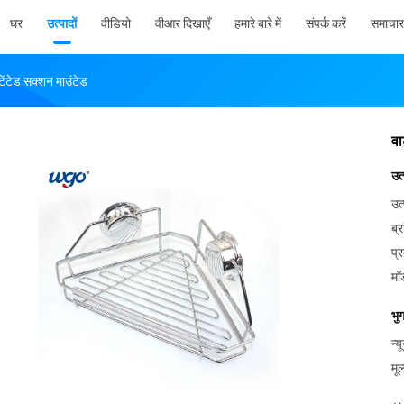
घर
उत्पादों
वीडियो
वीआर दिखाएँ
हमारे बारे में
संपर्क करें
समाचार
टेंटेड सक्शन माउंटेड
वा
उत
उत्
ब्र
प्
मॉ
भु
न्
मूल