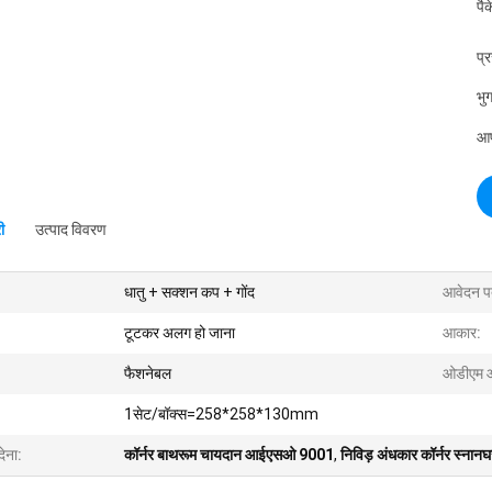
पै
प्
भुग
आपू
ी
उत्पाद विवरण
धातु + सक्शन कप + गोंद
आवेदन प
टूटकर अलग हो जाना
आकार:
फैशनेबल
ओडीएम 
1सेट/बॉक्स=258*258*130mm
देना:
कॉर्नर बाथरूम चायदान आईएसओ 9001
,
निविड़ अंधकार कॉर्नर स्नान