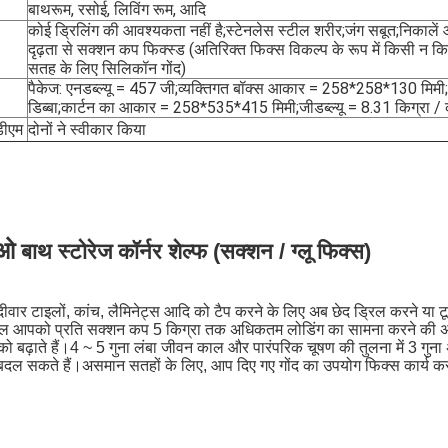
बाथरूम, रसोई, लिविंग रूम, आदि
कोई ड्रिलिंग की आवश्यकता नहीं है;स्टेनलेस स्टील शरीर;जंग सबूत;निकालें 
दृढ़ता से सक्शन कप फिक्स्ड (अतिरिक्त फिक्स विकल्प के रूप में किसी न क
सतह के लिए सिलिकॉन गोंद)
पैकेज: एनडब्ल्यू = 457 जी;व्यक्तिगत बॉक्स आकार = 258*258*130 मिमी;1
डिब्बा;कार्टन का आकार = 258*535*415 मिमी;जीडब्ल्यू = 8.31 किग्रा / 
ीएम
दोनों ने स्वीकार किया
ीओ
बाथ स्टोरेज कॉर्नर शेल्फ (सक्शन / ग्लू फिक्स)
 दीवार टाइलों, कांच, लैमिनेट्स आदि को टैप करने के लिए अब छेद ड्रिल करने य
ल आपको प्रति सक्शन कप 5 किग्रा तक अधिकतम लोडिंग का सामना करने की अनुमति
को बढ़ाते हैं।4 ~ 5 गुना लंबा जीवन काल और पारंपरिक चूषण की तुलना में 3 गु
ि बदल सकते हैं।असमान सतहों के लिए, आप दिए गए गोंद का उपयोग फिक्स कार्य कर