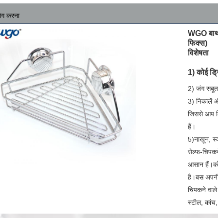
ोग करना
WGO बाथ स्
फिक्स)
विशेषता
1) कोई ड्र
2) जंग सबूत
3) निकालें औ
जिससे आप बि
हैं।
5)
नाखून, स्
सेल्फ-चिपकने
आसान हैं।को
है।बस अपनी
चिपकने वाले
स्टील, कांच,