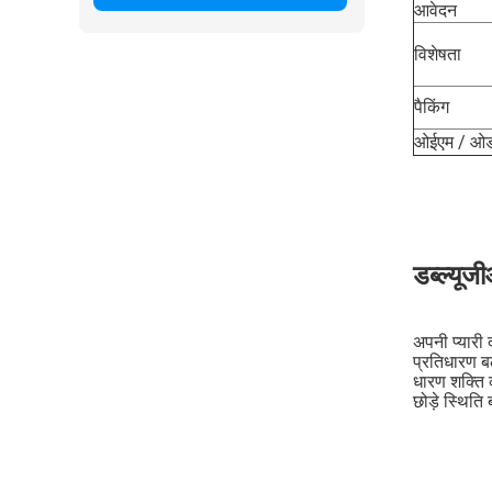
आवेदन
विशेषता
पैकिंग
ओईएम / ओड
डब्ल्यूज
अपनी प्यारी
प्रतिधारण ब
धारण शक्ति 
छोड़े स्थित