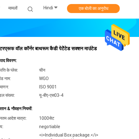
Hindi
मामलों
एक बोली का अनुरोध
टरप्रूफ वॉल कॉर्नर बाथरूम कैडी पेटेंटेड सक्शन माउंटेड
्पाद विवरण:
पत्ति के प्लेस:
चीन
ांड नाम:
WGO
रमाणन:
ISO 9001
डल संख्या:
यू-बीए-एस03-4
गतान & नौवहन नियमों:
यूनतम आदेश मात्रा:
1000सेट
्य:
negotiable
<i>Individual Box package.</i>