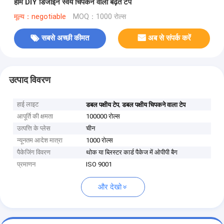
होम DIY डिजाइन स्वयं चिपकने वाला बढ़ते टेप
मूल्य：negotiable
MOQ：1000 रोल्स
सबसे अच्छी कीमत
अब से संपर्क करें
उत्पाद विवरण
हाई लाइट
,
डबल पक्षीय टेप
डबल पक्षीय चिपकने वाला टेप
आपूर्ति की क्षमता
100000 रोल्स
उत्पत्ति के प्लेस
चीन
न्यूनतम आदेश मात्रा
1000 रोल्स
पैकेजिंग विवरण
थोक या ब्लिस्टर कार्ड पैकेज में ओपीपी बैग
प्रमाणन
ISO 9001
और देखो