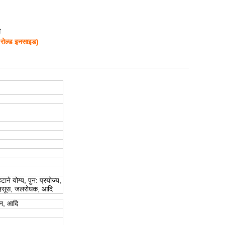
प
 रोल्ड इनसाइड)
ने योग्य, पुन: प्रयोज्य,
थ महसूस, जलरोधक, आदि
ापन, आदि