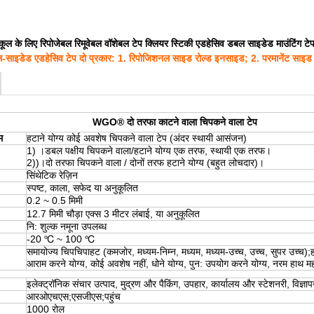
कूल के लिए रिपोजेबल रिमूवेबल वॉशेबल टेप क्लियर स्टिकी एडहेसिव डबल साइडेड माउंटिंग टे
इडेड एडहेसिव टेप दो प्रकार: 1. रिपोजिशनल साइड रोल्ड इनसाइड; 2. परमानेंट साइड
WGO® दो तरफा काटने वाला चिपकने वाला टेप
म
हटाने योग्य कोई अवशेष चिपकने वाला टेप (अंदर स्थायी आसंजन)
1) ।डबल पक्षीय चिपकने वाला/हटाने योग्य एक तरफ, स्थायी एक तरफ।
2))।दो तरफा चिपकने वाला / दोनों तरफ हटाने योग्य (बहुत लोचदार)।
सिंथेटिक रेज़िन
स्पष्ट, काला, सफेद या अनुकूलित
0.2 ~ 0.5 मिमी
12.7 मिमी चौड़ा एक्स 3 मीटर लंबाई, या अनुकूलित
नि: शुल्क नमूना उपलब्ध
-20 ℃ ~ 100 ℃
समायोज्य चिपचिपाहट (कमजोर, मध्यम-निम्न, मध्यम, मध्यम-उच्च, उच्च, सुपर उच्च);हटा
आराम करने योग्य, कोई अवशेष नहीं, धोने योग्य, पुन: उपयोग करने योग्य, नरम हा
इलेक्ट्रॉनिक संचार उत्पाद, मुद्रण और पैकिंग, उपहार, कार्यालय और स्टेशनरी, विज्ञ
आरओएचएस;एसजीएस;पहुंच
1000 रोल