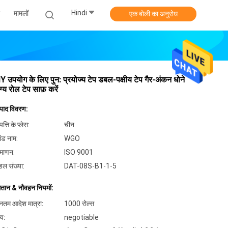
Hindi
मामलों
एक बोली का अनुरोध
Y उपयोग के लिए पुन: प्रयोज्य टेप डबल-पक्षीय टेप गैर-अंकन धोने
ग्य रोल टेप साफ़ करें
्पाद विवरण:
पत्ति के प्लेस:
चीन
ांड नाम:
WGO
रमाणन:
ISO 9001
डल संख्या:
DAT-08S-B1-1-5
गतान & नौवहन नियमों:
यूनतम आदेश मात्रा:
1000 रोल्स
्य:
negotiable