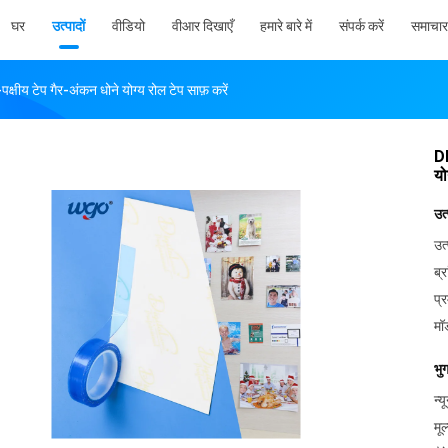
घर
उत्पादों
वीडियो
वीआर दिखाएँ
हमारे बारे में
संपर्क करें
समाचार
्षीय टेप गैर-अंकन धोने योग्य रोल टेप साफ़ करें
DI
यो
उत
उत्
ब्र
प्
मॉ
भु
न्
मूल