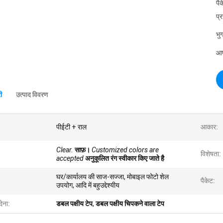
पै
प्
भुग
आपू
ी
उत्पाद विवरण
पीईटी + राल
आकार:
Clear.
साफ़।
Customized colors are
विशेषता:
accepted
अनुकूलित रंग स्वीकार किए जाते है
घर/कार्यालय की साज-सज्जा, मोबाइल फोटो शेल
पैकेट:
उपयोग, आदि में बहुउद्देश्यीय
देना:
डबल पक्षीय टेप
,
डबल पक्षीय चिपकने वाला टेप