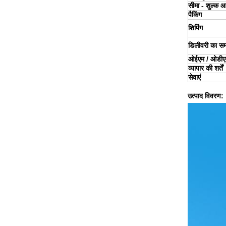
सीमा - शुल्क 
पैकिंग
शिपिंग
डिलीवरी का स
ओईएम / ओडीए
व्यापार की शर्तें
सेवाएं
उत्पाद विवरण: