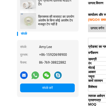
पुनः प्रयोज्य दोतरफा माउंटिंग
उत्पाद विवरण
टेप
कार्यालय और स्
क्रिसमस की सजावट का उपयोग
(WGO® डबल-सा
अवशेष के बिना कोई अवशेष टेप
मजबूत टेप नहीं है
उत्पाद वर्णन
संपर्क
प्रोडक्ट का ना
संपर्क:
Amy Lee
वर्गीकरण
दूरभाष:
+86-15920698900
सामग्री
फैक्स:
86-769-38822882
रंग
मोटाई
आकार
नमूना
कार्य तापमान
विशेषता
संपर्क करें
व्यापक आवेदन
प्रमाणपत्र
MOQ