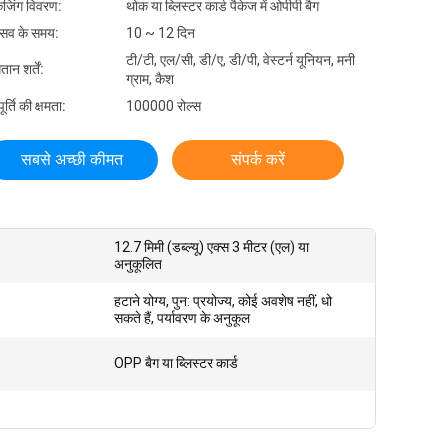
केजिंग विवरण:
थोक या ब्लिस्टर कार्ड पैकेज में ओपीपी बैग
रसव के समय:
10 ~ 12 दिन
टी/टी, एल/सी, डी/ए, डी/पी, वेस्टर्न यूनियन, मनी
तान शर्तें:
ग्राम, कैश
र्ति की क्षमता:
100000 रोल्स
सबसे अच्छी कीमत
संपर्क करें
12.7 मिमी (डब्ल्यू) एक्स 3 मीटर (एल) या
अनुकूलित
हटाने योग्य, पुन: प्रयोज्य, कोई अवशेष नहीं, धो
सकते हैं, पर्यावरण के अनुकूल
OPP बैग या ब्लिस्टर कार्ड